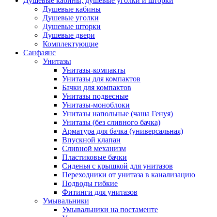
Душевые кабины, душевые уголки и шторки
Душевые кабины
Душевые уголки
Душевые шторки
Душевые двери
Комплектующие
Санфаянс
Унитазы
Унитазы-компакты
Унитазы для компактов
Бачки для компактов
Унитазы подвесные
Унитазы-моноблоки
Унитазы напольные (чаша Генуя)
Унитазы (без сливного бачка)
Арматура для бачка (универсальная)
Впускной клапан
Сливной механизм
Пластиковые бачки
Сиденья с крышкой для унитазов
Переходники от унитаза в канализацию
Подводы гибкие
Фитинги для унитазов
Умывальники
Умывальники на постаменте