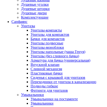
Душевые кабины
Душевые уголки
Душевые шторки
Душевые двери
Комплектующие
Санфаянс
Унитазы
Унитазы-компакты
Унитазы для компактов
Бачки для компактов
Унитазы подвесные
Унитазы-моноблоки
Унитазы напольные (чаша Генуя)
Унитазы (без сливного бачка)
Арматура для бачка (универсальная)
Впускной клапан
Сливной механизм
Пластиковые бачки
Сиденья с крышкой для унитазов
Переходники от унитаза в канализацию
Подводы гибкие
Фитинги для унитазов
Умывальники
Умывальники на постаменте
Умывальники