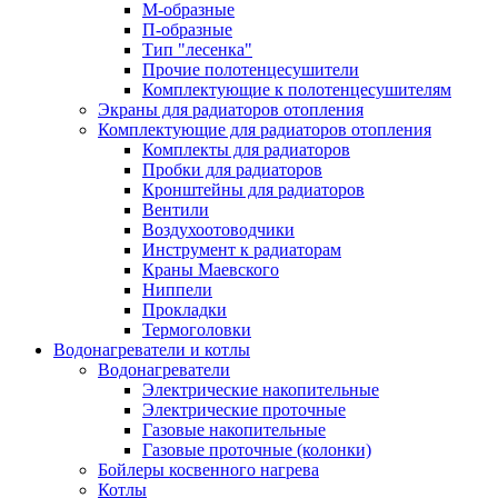
М-образные
П-образные
Тип "лесенка"
Прочие полотенцесушители
Комплектующие к полотенцесушителям
Экраны для радиаторов отопления
Комплектующие для радиаторов отопления
Комплекты для радиаторов
Пробки для радиаторов
Кронштейны для радиаторов
Вентили
Воздухоотоводчики
Инструмент к радиаторам
Краны Маевского
Ниппели
Прокладки
Термоголовки
Водонагреватели и котлы
Водонагреватели
Электрические накопительные
Электрические проточные
Газовые накопительные
Газовые проточные (колонки)
Бойлеры косвенного нагрева
Котлы