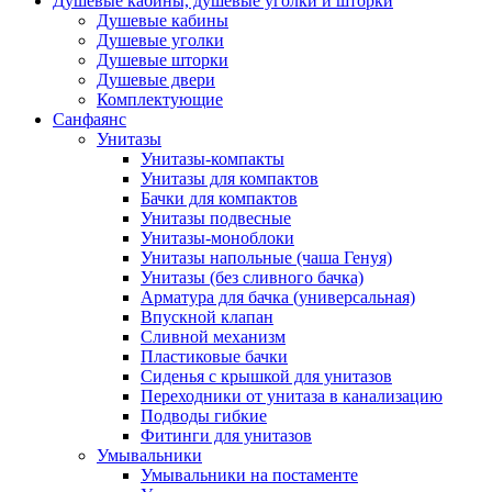
Душевые кабины, душевые уголки и шторки
Душевые кабины
Душевые уголки
Душевые шторки
Душевые двери
Комплектующие
Санфаянс
Унитазы
Унитазы-компакты
Унитазы для компактов
Бачки для компактов
Унитазы подвесные
Унитазы-моноблоки
Унитазы напольные (чаша Генуя)
Унитазы (без сливного бачка)
Арматура для бачка (универсальная)
Впускной клапан
Сливной механизм
Пластиковые бачки
Сиденья с крышкой для унитазов
Переходники от унитаза в канализацию
Подводы гибкие
Фитинги для унитазов
Умывальники
Умывальники на постаменте