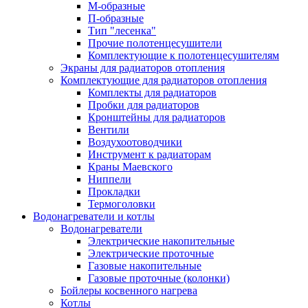
М-образные
П-образные
Тип "лесенка"
Прочие полотенцесушители
Комплектующие к полотенцесушителям
Экраны для радиаторов отопления
Комплектующие для радиаторов отопления
Комплекты для радиаторов
Пробки для радиаторов
Кронштейны для радиаторов
Вентили
Воздухоотоводчики
Инструмент к радиаторам
Краны Маевского
Ниппели
Прокладки
Термоголовки
Водонагреватели и котлы
Водонагреватели
Электрические накопительные
Электрические проточные
Газовые накопительные
Газовые проточные (колонки)
Бойлеры косвенного нагрева
Котлы