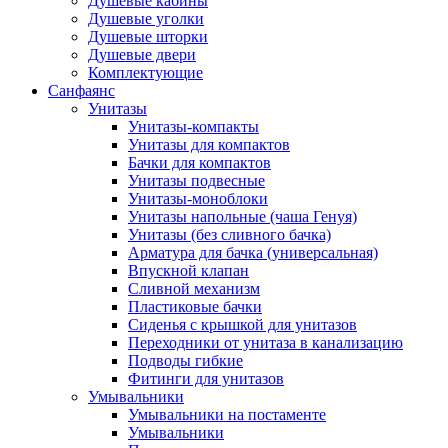
Душевые кабины
Душевые уголки
Душевые шторки
Душевые двери
Комплектующие
Санфаянс
Унитазы
Унитазы-компакты
Унитазы для компактов
Бачки для компактов
Унитазы подвесные
Унитазы-моноблоки
Унитазы напольные (чаша Генуя)
Унитазы (без сливного бачка)
Арматура для бачка (универсальная)
Впускной клапан
Сливной механизм
Пластиковые бачки
Сиденья с крышкой для унитазов
Переходники от унитаза в канализацию
Подводы гибкие
Фитинги для унитазов
Умывальники
Умывальники на постаменте
Умывальники