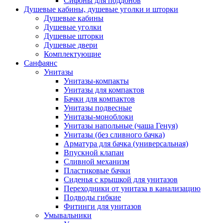
Сифоны для поддонов
Душевые кабины, душевые уголки и шторки
Душевые кабины
Душевые уголки
Душевые шторки
Душевые двери
Комплектующие
Санфаянс
Унитазы
Унитазы-компакты
Унитазы для компактов
Бачки для компактов
Унитазы подвесные
Унитазы-моноблоки
Унитазы напольные (чаша Генуя)
Унитазы (без сливного бачка)
Арматура для бачка (универсальная)
Впускной клапан
Сливной механизм
Пластиковые бачки
Сиденья с крышкой для унитазов
Переходники от унитаза в канализацию
Подводы гибкие
Фитинги для унитазов
Умывальники