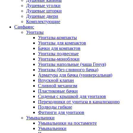
Душевые кабины
Душевые уголки
Душевые шторки
Душевые двери
Комплектующие
Санфаянс
Унитазы
Унитазы-компакты
Унитазы для компактов
Бачки для компактов
Унитазы подвесные
Унитазы-моноблоки
Унитазы напольные (чаша Генуя)
Унитазы (без сливного бачка)
Арматура для бачка (универсальная)
Впускной клапан
Сливной механизм
Пластиковые бачки
Сиденья с крышкой для унитазов
Переходники от унитаза в канализацию
Подводы гибкие
Фитинги для унитазов
Умывальники
Умывальники на постаменте
Умывальники