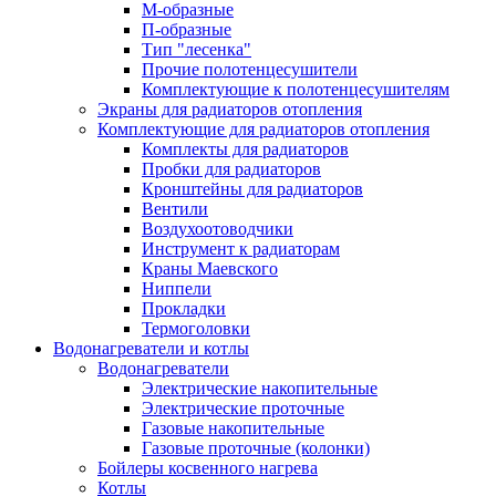
М-образные
П-образные
Тип "лесенка"
Прочие полотенцесушители
Комплектующие к полотенцесушителям
Экраны для радиаторов отопления
Комплектующие для радиаторов отопления
Комплекты для радиаторов
Пробки для радиаторов
Кронштейны для радиаторов
Вентили
Воздухоотоводчики
Инструмент к радиаторам
Краны Маевского
Ниппели
Прокладки
Термоголовки
Водонагреватели и котлы
Водонагреватели
Электрические накопительные
Электрические проточные
Газовые накопительные
Газовые проточные (колонки)
Бойлеры косвенного нагрева
Котлы