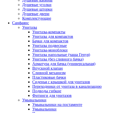
Душевые кабины
Душевые уголки
Душевые шторки
Душевые двери
Комплектующие
Санфаянс
Унитазы
Унитазы-компакты
Унитазы для компактов
Бачки для компактов
Унитазы подвесные
Унитазы-моноблоки
Унитазы напольные (чаша Генуя)
Унитазы (без сливного бачка)
Арматура для бачка (универсальная)
Впускной клапан
Сливной механизм
Пластиковые бачки
Сиденья с крышкой для унитазов
Переходники от унитаза в канализацию
Подводы гибкие
Фитинги для унитазов
Умывальники
Умывальники на постаменте
Умывальники