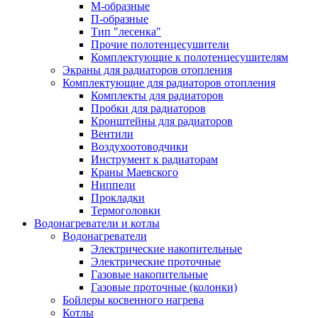
М-образные
П-образные
Тип "лесенка"
Прочие полотенцесушители
Комплектующие к полотенцесушителям
Экраны для радиаторов отопления
Комплектующие для радиаторов отопления
Комплекты для радиаторов
Пробки для радиаторов
Кронштейны для радиаторов
Вентили
Воздухоотоводчики
Инструмент к радиаторам
Краны Маевского
Ниппели
Прокладки
Термоголовки
Водонагреватели и котлы
Водонагреватели
Электрические накопительные
Электрические проточные
Газовые накопительные
Газовые проточные (колонки)
Бойлеры косвенного нагрева
Котлы