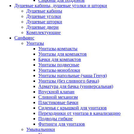
Сифоны для поддонов
Душевые кабины, душевые уголки и шторки
Душевые кабины
Душевые уголки
Душевые шторки
Душевые двери
Комплектующие
Санфаянс
Унитазы
Унитазы-компакты
Унитазы для компактов
Бачки для компактов
Унитазы подвесные
Унитазы-моноблоки
Унитазы напольные (чаша Генуя)
Унитазы (без сливного бачка)
Арматура для бачка (универсальная)
Впускной клапан
Сливной механизм
Пластиковые бачки
Сиденья с крышкой для унитазов
Переходники от унитаза в канализацию
Подводы гибкие
Фитинги для унитазов
Умывальники