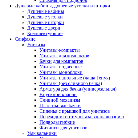
Сифоны для поддонов
Душевые кабины, душевые уголки и шторки
Душевые кабины
Душевые уголки
Душевые шторки
Душевые двери
Комплектующие
Санфаянс
Унитазы
Унитазы-компакты
Унитазы для компактов
Бачки для компактов
Унитазы подвесные
Унитазы-моноблоки
Унитазы напольные (чаша Генуя)
Унитазы (без сливного бачка)
Арматура для бачка (универсальная)
Впускной клапан
Сливной механизм
Пластиковые бачки
Сиденья с крышкой для унитазов
Переходники от унитаза в канализацию
Подводы гибкие
Фитинги для унитазов
Умывальники